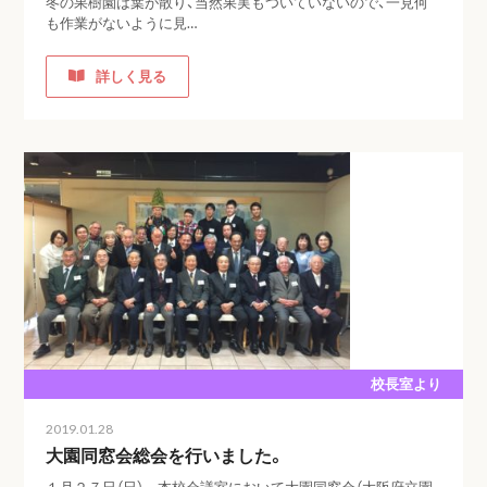
冬の果樹園は葉が散り、当然果実もついていないので、一見何
も作業がないように見…
詳しく見る
校長室より
2019.01.28
大園同窓会総会を行いました。
１月２７日（日） 本校会議室において大園同窓会（大阪府立園