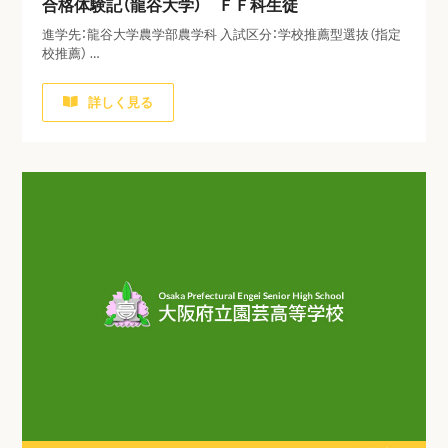
合格体験記（龍谷大学） ＦＦ科生徒
進学先：龍谷大学農学部農学科 入試区分：学校推薦型選抜（指定
校推薦） …
詳しく見る