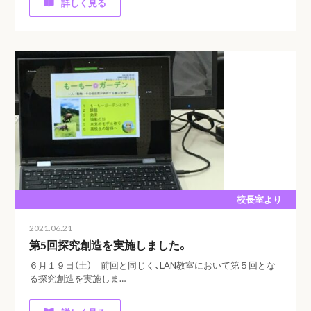
詳しく見る
校長室より
2021.06.21
第5回探究創造を実施しました。
６月１９日（土） 前回と同じく、LAN教室において第５回とな
る探究創造を実施しま…