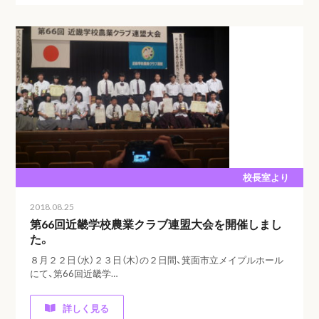
校長室より
2018.08.25
第66回近畿学校農業クラブ連盟大会を開催しまし
た。
８月２２日（水）２３日（木）の２日間、箕面市立メイプルホール
にて、第66回近畿学…
詳しく見る