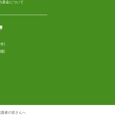
め基金について
導
学）
職）
保護者の皆さんへ