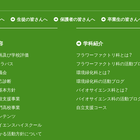
へ
生徒の皆さんへ
保護者の皆さんへ
卒業生の皆さん
容
学科紹介
画及び学校評価
フラワーファクトリ科とは？
シラバス
フラワーファクトリ科の活動ブ
議会
環境緑化科とは？
己診断
環境緑化科の活動ブログ
基本方針
バイオサイエンス科とは？
校支援事業
バイオサイエンス科の活動ブロ
門高校事業
自立支援コース
ンテンツ
イエンスハイスクール
かる活動方針について