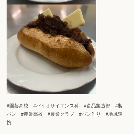
#園芸高校 #バイオサイエンス科 #食品製造部 #製
パン #農業高校 #農業クラブ #パン作り #地域連
携