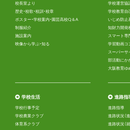
校長室より
学校運営協
歴史・校歌・校訓・校章
学校教育自
ポスター・学校案内・園芸高校Q＆A
いじめ防止
制服紹介
知財力開発
施設案内
スマート専
映像から学ぶ・知る
学習動画コ
スーパーサ
部活動にか
大阪教育ゆ
学校生活
進路指
学校行事予定
進路指導
学校農業クラブ
進路状況（進
体育系クラブ
進路状況（就