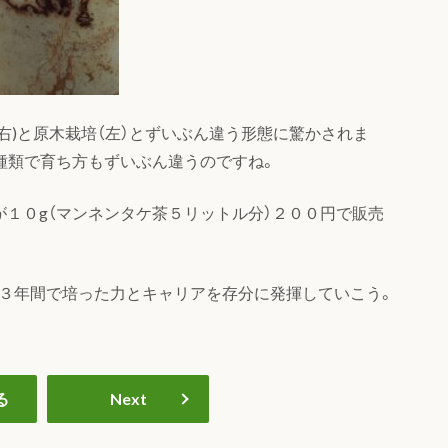
右)と原木栽培（左）とずいぶん違う形態に驚かされま
種類で育ち方もずいぶん違うのですね。
が１０g（マンネンタケ茶５リットル分）２００円で販売
、３年間で培った力とキャリアを存分に発揮していこう。
る
Next