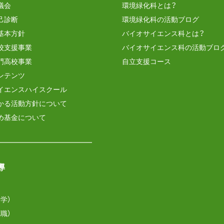
議会
環境緑化科とは？
己診断
環境緑化科の活動ブログ
基本方針
バイオサイエンス科とは？
校支援事業
バイオサイエンス科の活動ブロ
門高校事業
自立支援コース
ンテンツ
イエンスハイスクール
かる活動方針について
め基金について
導
学）
職）