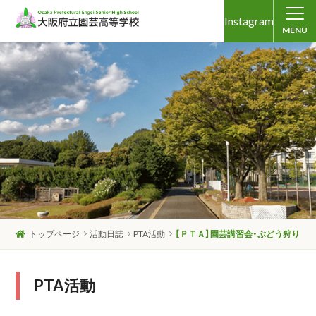
Instagram
MENU
トップページ
活動日誌
PTA活動
【ＰＴＡ】園芸講習会・ぶどう狩り
PTA活動