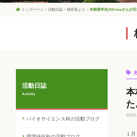
トップページ
活動日誌
校長室より
本校留学生のEmmaさんが
活動日誌
本
Activity
た
2020.
バイオサイエンス科の活動ブログ
１月
環境緑化科の活動ブログ