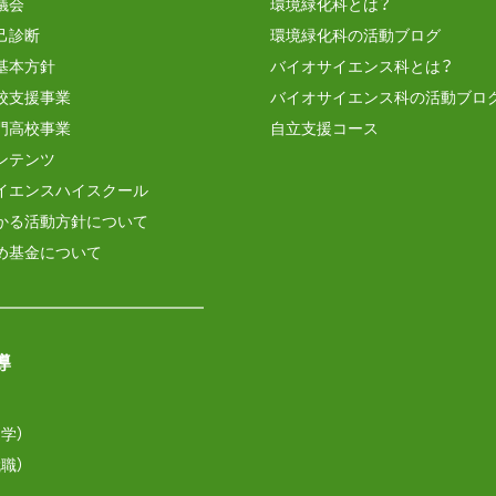
議会
環境緑化科とは？
己診断
環境緑化科の活動ブログ
基本方針
バイオサイエンス科とは？
校支援事業
バイオサイエンス科の活動ブロ
門高校事業
自立支援コース
ンテンツ
イエンスハイスクール
かる活動方針について
め基金について
導
学）
職）