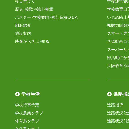
校長室より
学校運営協
歴史・校歌・校訓・校章
学校教育自
ポスター・学校案内・園芸高校Q＆A
いじめ防止
制服紹介
知財力開発
施設案内
スマート専
映像から学ぶ・知る
学習動画コ
スーパーサ
部活動にか
大阪教育ゆ
学校生活
進路指
学校行事予定
進路指導
学校農業クラブ
進路状況（進
体育系クラブ
進路状況（就
文化系クラブ