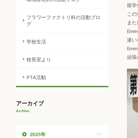
留学
この
フラワーファクトリ科の活動ブロ
また
グ
Em
違い
学校生活
Em
頑張れ
校長室より
PTA活動
アーカイブ
Archive
2025年