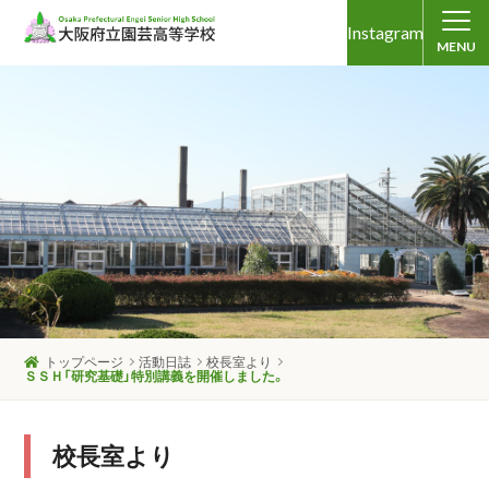
Instagram
MENU
トップページ
活動日誌
校長室より
ＳＳＨ「研究基礎」特別講義を開催しました。
校長室より