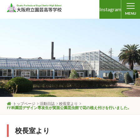
Instagram
MENU
トップページ
活動日誌
校長室より
FF科園芸デザイン専攻生が箕面公園昆虫館で花の植え付けを行いました。
校長室より