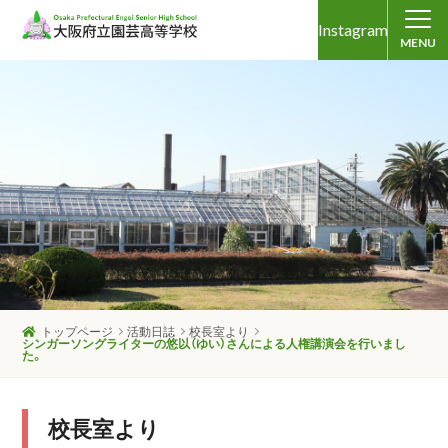
Instagram
MENU
トップページ
活動日誌
校長室より
シンガーソングライターの悠以（ゆい）さんによる人権講演会を行いまし
た。
校長室より