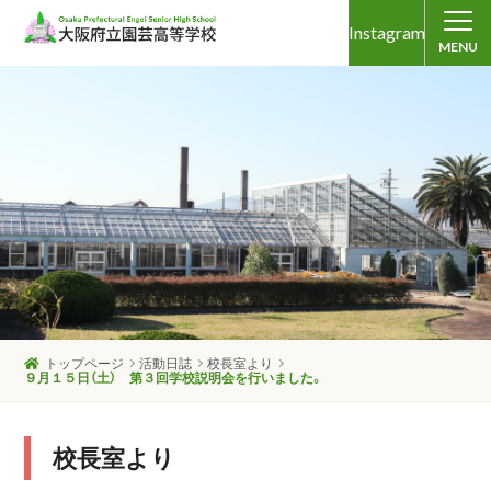
Instagram
MENU
トップページ
活動日誌
校長室より
９月１５日（土） 第３回学校説明会を行いました。
校長室より