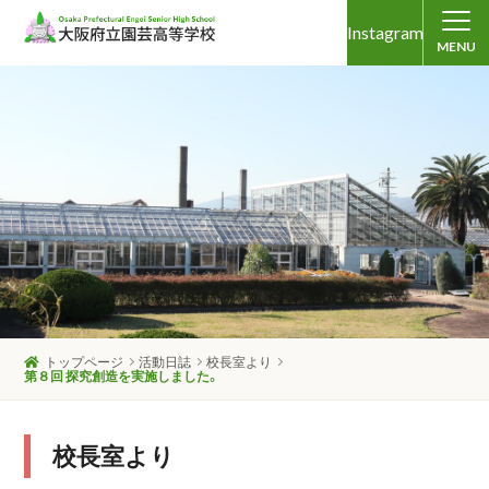
Instagram
MENU
トップページ
活動日誌
校長室より
第８回 探究創造を実施しました。
校長室より