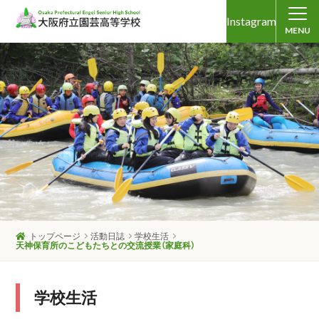
Instagram
MENU
トップページ
活動日誌
学校生活
天神保育所のこどもたちとの交流授業（家庭科）
学校生活