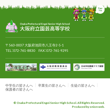
ペ
〒563-0037 大阪府池田市八王寺2-5-1
TEL：
072-761-8830
FAX：072-761-9295
中学生の皆さんへ
卒業生の皆さんへ
生徒の皆さんへ
保護者の皆さんへ
© Osaka Prefectural Engei Senior High School. All Rights Reserved.
Produced by onion web.