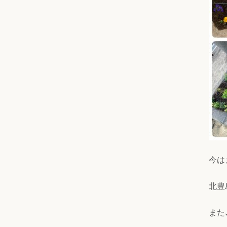
今は
北豊
また