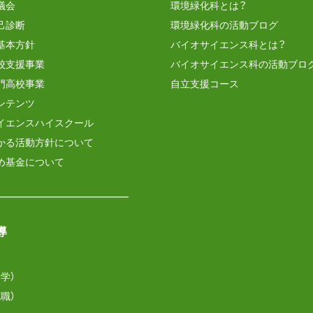
議会
環境緑化科とは？
己診断
環境緑化科の活動ブログ
基本方針
バイオサイエンス科とは？
校支援事業
バイオサイエンス科の活動ブロ
門高校事業
自立支援コース
ンテンツ
イエンスハイスクール
かる活動方針について
め基金について
導
学）
職）