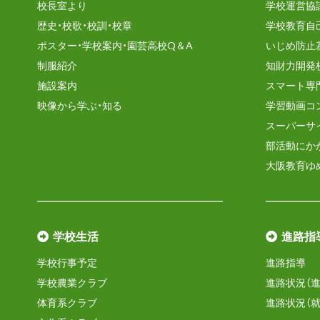
校長室より
学校運営協
歴史・校歌・校訓・校章
学校教育自
ポスター・学校案内・園芸高校Q＆A
いじめ防止
制服紹介
知財力開発
施設案内
スマート専
映像から学ぶ・知る
学習動画コ
スーパーサ
部活動にか
大阪教育ゆ
学校生活
進路指
学校行事予定
進路指導
学校農業クラブ
進路状況（進
体育系クラブ
進路状況（就