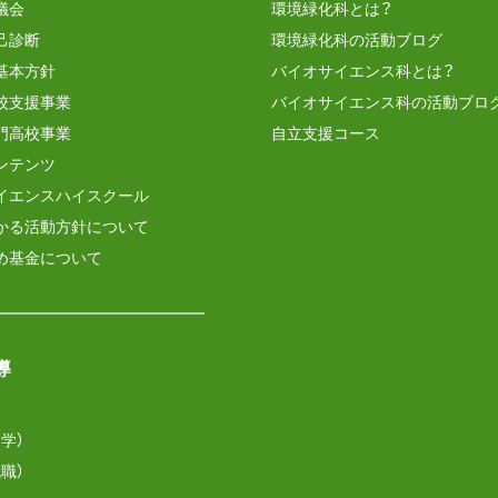
議会
環境緑化科とは？
己診断
環境緑化科の活動ブログ
基本方針
バイオサイエンス科とは？
校支援事業
バイオサイエンス科の活動ブロ
門高校事業
自立支援コース
ンテンツ
イエンスハイスクール
かる活動方針について
め基金について
導
学）
職）