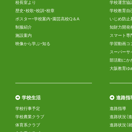
校長室より
学校運営協
歴史・校歌・校訓・校章
学校教育自
ポスター・学校案内・園芸高校Q＆A
いじめ防止
制服紹介
知財力開発
施設案内
スマート専
映像から学ぶ・知る
学習動画コ
スーパーサ
部活動にか
大阪教育ゆ
学校生活
進路指
学校行事予定
進路指導
学校農業クラブ
進路状況（進
体育系クラブ
進路状況（就