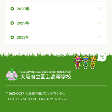
2020年
2019年
2018年
ペ
〒563-0037 大阪府池田市八王寺2-5-1
TEL：
072-761-8830
FAX：072-761-9295