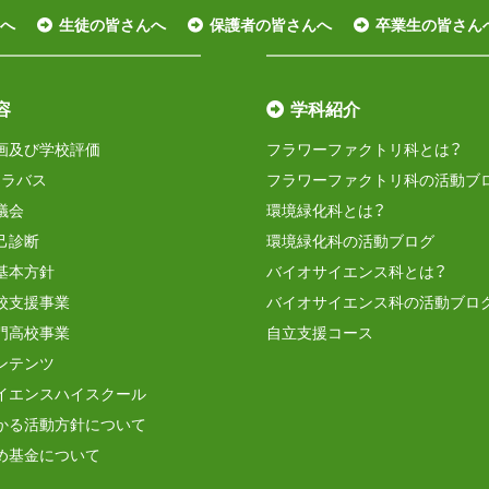
へ
生徒の皆さんへ
保護者の皆さんへ
卒業生の皆さん
容
学科紹介
画及び学校評価
フラワーファクトリ科とは？
シラバス
フラワーファクトリ科の活動ブ
議会
環境緑化科とは？
己診断
環境緑化科の活動ブログ
基本方針
バイオサイエンス科とは？
校支援事業
バイオサイエンス科の活動ブロ
門高校事業
自立支援コース
ンテンツ
イエンスハイスクール
かる活動方針について
め基金について