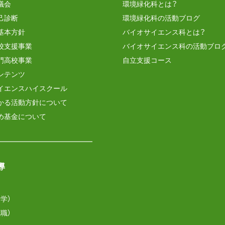
議会
環境緑化科とは？
己診断
環境緑化科の活動ブログ
基本方針
バイオサイエンス科とは？
校支援事業
バイオサイエンス科の活動ブロ
門高校事業
自立支援コース
ンテンツ
イエンスハイスクール
かる活動方針について
め基金について
導
学）
職）