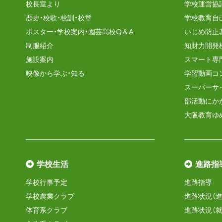
校長室より
学校運営協
歴史・校歌・校訓・校章
学校教育自
ポスター・学校案内・園芸高校Q＆A
いじめ防止
制服紹介
知財力開発
施設案内
スマート専
映像から学ぶ・知る
学習動画コ
スーパーサ
部活動にか
大阪教育ゆ
学校生活
進路指
学校行事予定
進路指導
学校農業クラブ
進路状況（進
体育系クラブ
進路状況（就