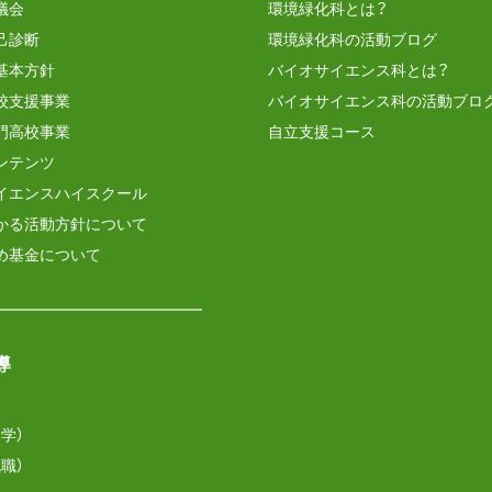
議会
環境緑化科とは？
己診断
環境緑化科の活動ブログ
基本方針
バイオサイエンス科とは？
校支援事業
バイオサイエンス科の活動ブロ
門高校事業
自立支援コース
ンテンツ
イエンスハイスクール
かる活動方針について
め基金について
導
学）
職）