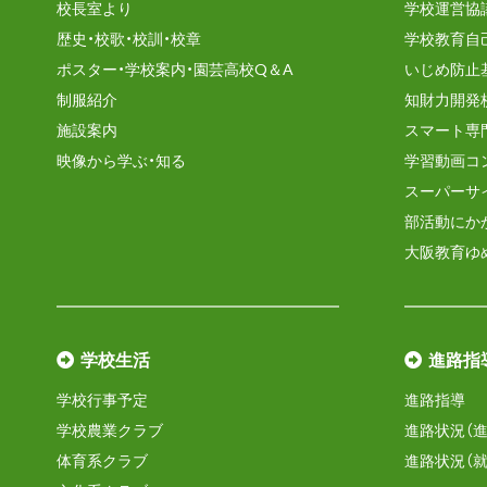
校長室より
学校運営協
歴史・校歌・校訓・校章
学校教育自
ポスター・学校案内・園芸高校Q＆A
いじめ防止
制服紹介
知財力開発
施設案内
スマート専
映像から学ぶ・知る
学習動画コ
スーパーサ
部活動にか
大阪教育ゆ
学校生活
進路指
学校行事予定
進路指導
学校農業クラブ
進路状況（進
体育系クラブ
進路状況（就