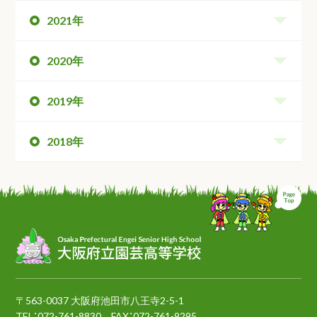
2021年
2020年
2019年
2018年
ペ
〒563-0037 大阪府池田市八王寺2-5-1
TEL：
072-761-8830
FAX：072-761-9295