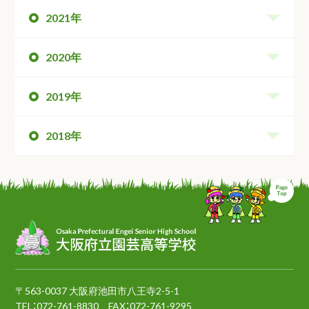
2021年
2020年
2019年
2018年
ペ
〒563-0037 大阪府池田市八王寺2-5-1
TEL：
072-761-8830
FAX：072-761-9295