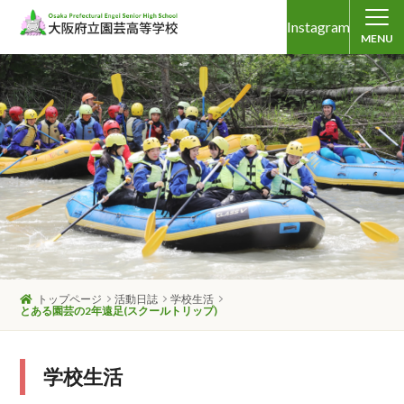
Instagram
MENU
トップページ
活動日誌
学校生活
とある園芸の2年遠足(スクールトリップ)
学校生活