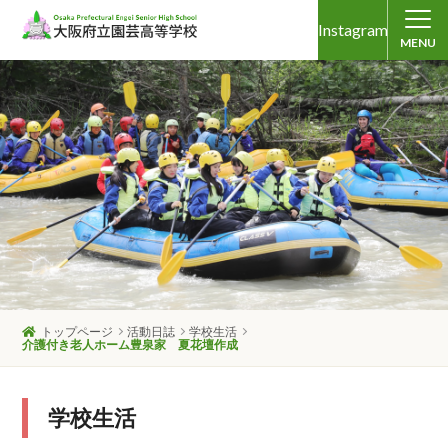
Instagram
MENU
トップページ
活動日誌
学校生活
介護付き老人ホーム豊泉家 夏花壇作成
学校生活