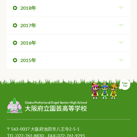
2018年
2017年
2016年
2015年
ペ
〒563-0037 大阪府池田市八王寺2-5-1
TEL：
072-761-8830
FAX：072-761-9295