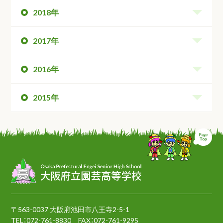
2018年
2017年
2016年
2015年
ペ
〒563-0037 大阪府池田市八王寺2-5-1
TEL：
072-761-8830
FAX：072-761-9295