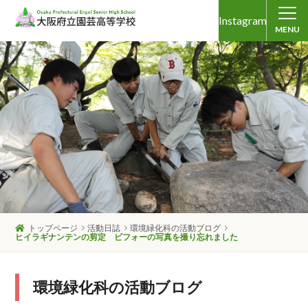
Instagram
MENU
トップページ
活動日誌
環境緑化科の活動ブログ
ヒイラギナンテンの剪定 ビフォーの写真を撮り忘れました
環境緑化科の活動ブログ