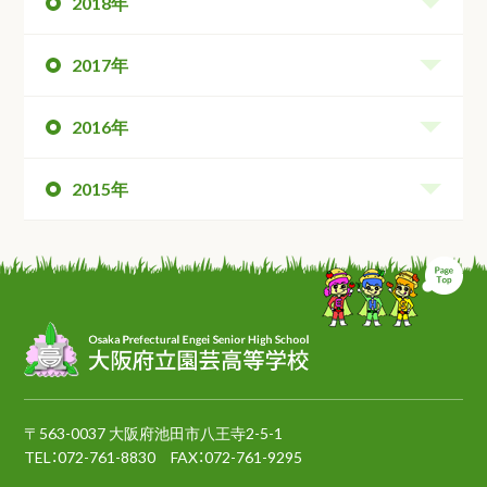
2018年
2017年
2016年
2015年
ペ
〒563-0037 大阪府池田市八王寺2-5-1
TEL：
072-761-8830
FAX：072-761-9295