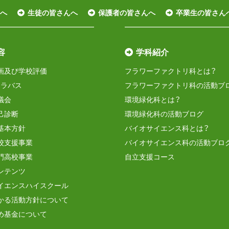
へ
生徒の皆さんへ
保護者の皆さんへ
卒業生の皆さん
容
学科紹介
画及び学校評価
フラワーファクトリ科とは？
シラバス
フラワーファクトリ科の活動ブ
議会
環境緑化科とは？
己診断
環境緑化科の活動ブログ
基本方針
バイオサイエンス科とは？
校支援事業
バイオサイエンス科の活動ブロ
門高校事業
自立支援コース
ンテンツ
イエンスハイスクール
かる活動方針について
め基金について