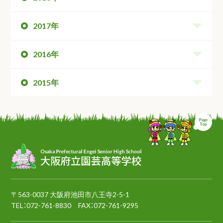
2017年
2016年
2015年
ペ
〒563-0037 大阪府池田市八王寺2-5-1
TEL：
072-761-8830
FAX：072-761-9295